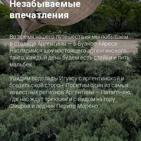
Незабываемые
впечатления
Во время нашего путешествия мы побываем
в столице Аргентины — в Буэнос-Айресе.
Насладимся шоу настоящего аргентинского
танго, каждый день будем есть стейки и пить
мальбек.
Увидим водопады Игуасу с аргентинской и
бразильской сторон. Посетим один из самых
известных регионов Аргентины — Патагонию,
где нас ждут треккинги с видом на гору
Фицрой и ледник Перито Морено.