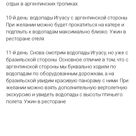
отдых в аргентинских тропиках.
10-й день: водопады Игуасу с аргентинской стороны.
При желании можно будет прокатиться на катере и
подплыть к водопадам максимально близко. Ужин в
ресторане отеля.
©
2022-2026
«
Агентство мистера Су
»
11-й день: Снова смотрим водопады Игуасу, но уже с
бразильской стороны. Основное отличие в том, что с
Политика конфиденциальности, Согласие
аргентинской стороны мы буквально ходили по
на обработку персональных данных, Куки
водопадам по оборудованным дорожкам, а на
Реквизиты
бразильской увидим красивую панораму с ними. При
желании можно взять дополнительную вертолетную
экскурсию и увидеть водопады с высоты птичьего
полета. Ужин в ресторане.